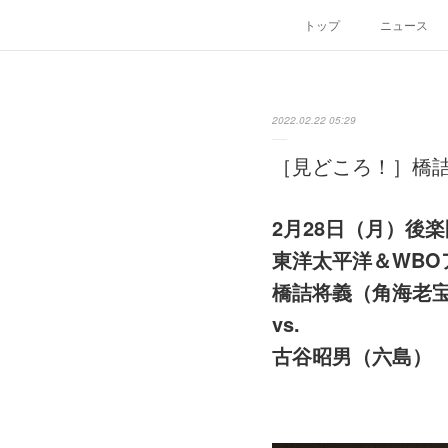
トップ
ニュース
2022.02.22 05:29
［見どころ！］橋詰将
2月28日（月）後
東洋太平洋＆WBO
橋詰将義（角海老
vs.
古谷昭男（六島）