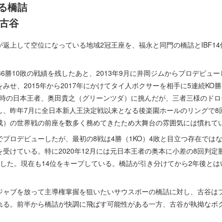
る橋詰
の古谷
返上して空位になっている地域2冠王座を、福永と同門の橋詰とIBF1
6勝10敗の戦績を残したあと、2013年9月に井岡ジムからプロデビュ
みせ、2015年から2017年にかけてタイ人ボクサーを相手に5連続KO
て当時の日本王者、奥田貴之（グリーンツダ）に挑んだが、三者三様のド
し、昨年7月に全日本新人王決定戦以来となる後楽園ホールのリングで8回
成）の世界戦の前座を数多く務めてきたため大舞台の雰囲気には慣れて
歳でプロデビューしたが、最初の8戦は4勝（1KO）4敗と目立つ存在では
受けている。特に2020年12月には元日本王者の奥本に小差の8回判
たした。現在も14位をキープしている。橋詰が引き分けてから2年後と
ャブを放って主導権掌握を狙いたいサウスポーの橋詰に対し、古谷は
れる。前半から橋詰が快調に飛ばす可能性がある一方、古谷が執拗なボ