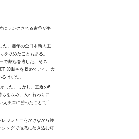
4位にランクされる古谷が争
ーした。翌年の全日本新人王
勝ちを収めたこともある。
ローで戴冠を逃した。その
TKO勝ちを収めている。大
いるはずだ。
なかった。しかし、直近の5
定勝ちを収め、入れ替わりに
はいえ奥本に勝ったことで自
プレッシャーをかけながら接
クシングで混戦に巻き込む可