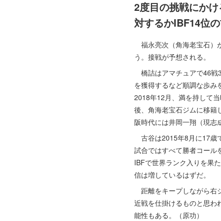
2度目の挑戦にかけ
対するかIBF14位
福永亮次（角海老宝石）が
う。接戦が予想される。
橋詰はアマチュアで46戦3
を獲得するなど順調な歩みを
2018年12月、満を持し
後、角海老宝石ジムに移籍
阪時代には井岡一翔（現志
古谷は2015年8月に17
試合ではすべて勝者コールを
IBFで世界ランク入りを果
信は増しているはずだ。
距離をキープしながら右ジ
近戦を仕掛けるものと思わ
能性もある。（原功）