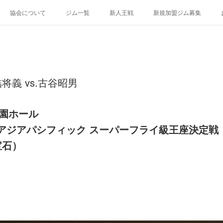
協会について
ジム一覧
新人王戦
新規加盟ジム募集
義 vs.古谷昭男
楽園ホール
アジアパシフィック スーパーフライ級王座決定戦
宝石）