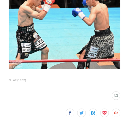
NEWS
(
1032
)