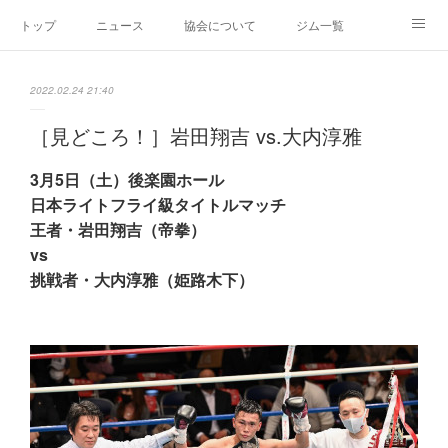
トップ
ニュース
協会について
ジム一覧
新人王戦
新規加盟ジム募集
お問い合わせ
2022.02.24 21:40
グッズ
［見どころ！］岩田翔吉 vs.大内淳雅
3月5日（土）後楽園ホール
日本ライトフライ級タイトルマッチ
王者・岩田翔吉（帝拳）
vs
挑戦者・大内淳雅（姫路木下）