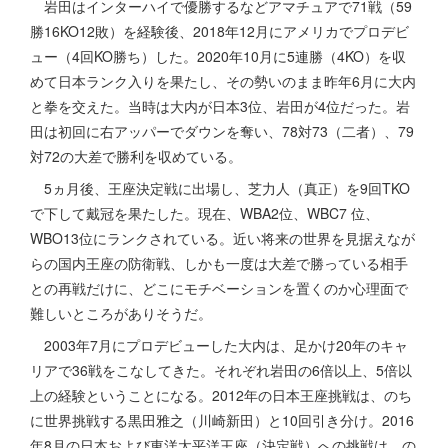
岩田はインターハイで優勝するなどアマチュアで71戦（59
勝16KO12敗）を経験後、2018年12月にアメリカでプロデビ
ュー（4回KO勝ち）した。2020年10月に5連勝（4KO）を収
めて日本ランク入りを果たし、その勢いのまま昨年6月に大内
と拳を交えた。当時は大内が日本3位、岩田が4位だった。岩
田は初回に右アッパーでダウンを奪い、78対73（二者）、79
対72の大差で勝利を収めている。
5ヵ月後、王座決定戦に出場し、芝力人（真正）を9回TKO
で下して戴冠を果たした。現在、WBA2位、WBC7 位、
WBO13位にランクされている。近い将来の世界を見据えなが
らの国内王座の防衛戦、しかも一度は大差で勝っている相手
との再戦だけに、どこにモチベーションを置くのか心理面で
難しいところがありそうだ。
2003年7月にプロデビューした大内は、足かけ20年のキャ
リアで36戦をこなしてきた。それぞれ岩田の6倍以上、5倍以
上の経験ということになる。2012年の日本王座挑戦は、のち
に世界挑戦する黒田雅之（川崎新田）と10回引き分け。2016
年8月の日本および東洋太平洋王座（決定戦）への挑戦は、の