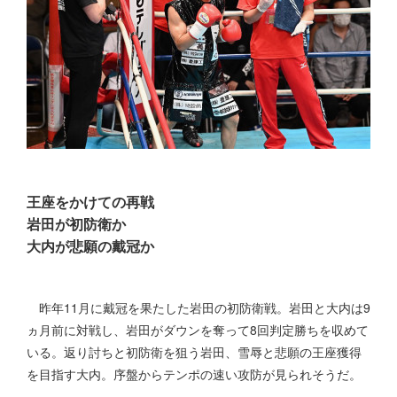
王座をかけての再戦
岩田が初防衛か
大内が悲願の戴冠か
昨年11月に戴冠を果たした岩田の初防衛戦。岩田と大内は9
ヵ月前に対戦し、岩田がダウンを奪って8回判定勝ちを収めて
いる。返り討ちと初防衛を狙う岩田、雪辱と悲願の王座獲得
を目指す大内。序盤からテンポの速い攻防が見られそうだ。