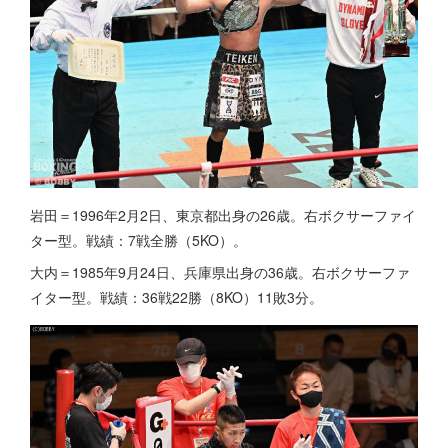
岩田＝1996年2月2日、東京都出身の26歳。右ボクサーファイ
ター型。戦績：7戦全勝（5KO）。
大内＝1985年9月24日、兵庫県出身の36歳。右ボクサーファ
イター型。戦績：36戦22勝（8KO）11敗3分。