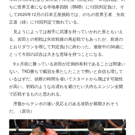
ちに世界王者になる寺地拳四朗（BMB）に12回判定負け。そ
して2020年12月の日本王座挑戦では、のちの世界王者、矢吹
正道（緑）に10回判定で敗れている。
見ようによっては相手に武運を持っていかれた形ともいえ
る。岩田との初戦は矢吹戦後の再起戦でもあったが、前述の
とおりダウンを喫して判定負けに終わった。連敗中の36歳に
とって今回の試合は大きな意味を持つことになる。
9ヵ月前に勝っている岩田が圧倒的有利であることは間違い
ない。TKO勝ちで戴冠を果たしたことで勢いと自信も増して
いるはずだ。偵察の時間を省いてスタートから飛ばす可能性
が高い。初戦のような出遅れを避けたい大内もエンジン全開
で応戦するものと思われる。
序盤からテンポの速い見応えのある攻防が展開されそう
だ。（原功）