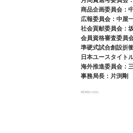
商品企画委員会：
広報委員会：中屋
社会貢献委員会：
会員資格審査委員
準硬式試合創設折衝
日本ユースタイト
海外推進委員会：
事務局長：片渕剛
NEWS
(
1032
)