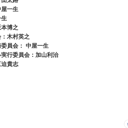
中屋一生
一生
坂本博之
会：木村英之
委員会： 中屋一生
ル実行委員会：加山利治
三迫貴志