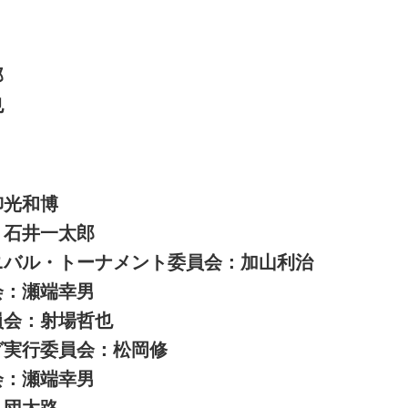
郎
也
柳光和博
：石井一太郎
ニバル・トーナメント委員会：加山利治
会：瀬端幸男
員会：射場哲也
グ実行委員会：松岡修
会：瀬端幸男
：団太路