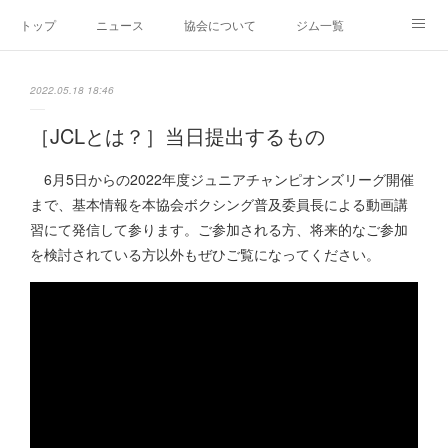
トップ
ニュース
協会について
ジム一覧
新人王戦
新規加盟ジム募集
お問い合わせ
2022.05.18 18:46
グッズ
［JCLとは？］当日提出するもの
6月5日からの2022年度ジュニアチャンピオンズリーグ開催
まで、基本情報を本協会ボクシング普及委員長による動画講
習にて発信して参ります。ご参加される方、将来的なご参加
を検討されている方以外もぜひご覧になってください。