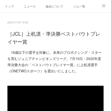
トップ
ニュース
協会について
ジム一覧
新人王戦
新規加盟ジム募集
お問い合わせ
2022.07.29 19:22
グッズ
［JCL］上机凛・準決勝ベストバウトプレ
イヤー賞
18歳以下の選手を対象に、未来のプロボクシング・スター
を育むジュニアチャンピオンズリーグ。7月10日・2022年度
準決勝大会の「ベストバウトプレイヤー賞」に上机凛選手
（ONETWOスポーツ）を選出いたしました。