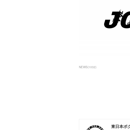
NEWS
(
1032
)
東日本ボ