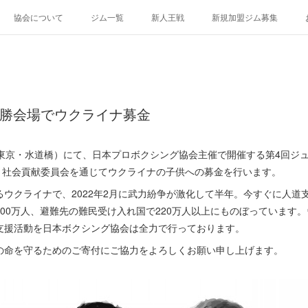
協会について
ジム一覧
新人王戦
新規加盟ジム募集
決勝会場でウクライナ募金
東京・水道橋）にて、日本プロボクシング協会主催で開催する第4回ジ
は、社会貢献委員会を通じてウクライナの子供への募金を行います。
ウクライナで、2022年2月に武力紛争が激化して半年。今すぐに人道
00万人、避難先の難民受け入れ国で220万人以上にものぼっています
支援活動を日本ボクシング協会は全力で行っております。
命を守るためのご寄付にご協力をよろしくお願い申し上げます。