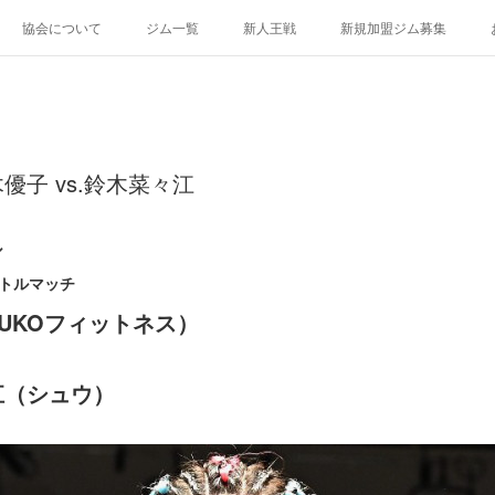
協会について
ジム一覧
新人王戦
新規加盟ジム募集
子 vs.鈴木菜々江
ル
イトルマッチ
UKOフィットネス）
江（シュウ）