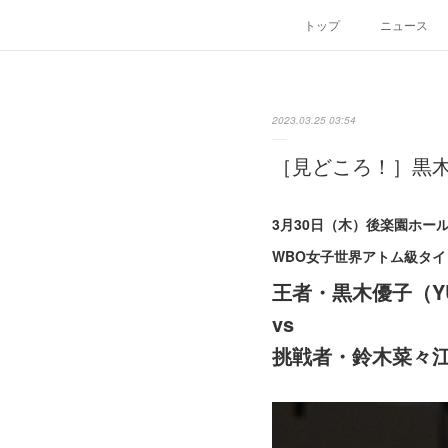
トップ
ニュース
2023.03.25 03:54
［見どころ！］黒木優
3月30日（木）後楽園ホー
WBO女子世界アトム級タ
王者・黒木優子（Y
vs
挑戦者・鈴木菜々