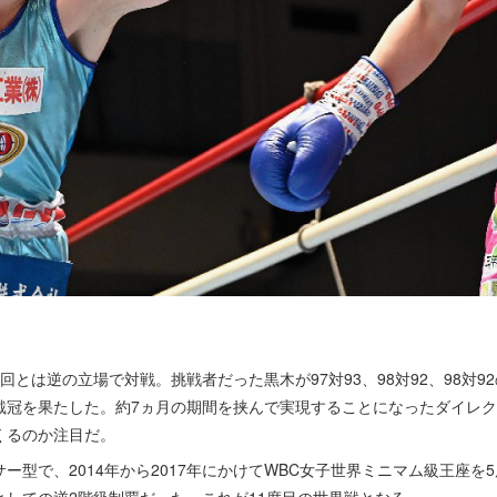
とは逆の立場で対戦。挑戦者だった黒木が97対93、98対92、98対9
戴冠を果たした。約7ヵ月の期間を挟んで実現することになったダイレ
くるのか注目だ。
型で、2014年から2017年にかけてWBC女子世界ミニマム級王座を