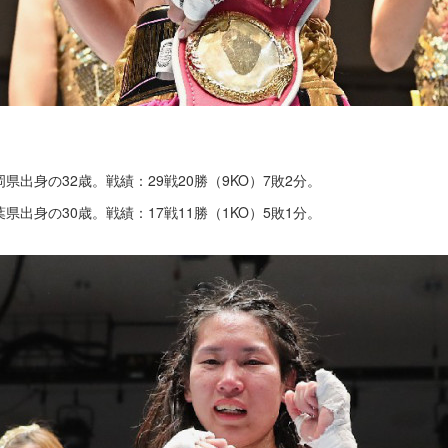
岡県出身の32歳。戦績：29戦20勝（9KO）7敗2分。
葉県出身の30歳。戦績：17戦11勝（1KO）5敗1分。