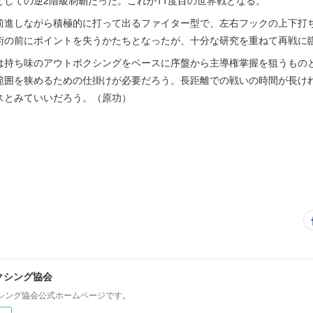
としての逆2階級制覇だった。これが11度目の世界戦となる。
進しながら積極的に打って出るファイター型で、左右フックの上下打ち
術の前にポイントを失うかたちとなったが、十分な研究を重ねて再戦に
持ち味のアウトボクシングをベースに序盤から主導権掌握を狙うもの
範囲を狭めるための仕掛けが必要だろう。長距離での戦いの時間が長け
スとみていいだろう。（原功）
クシング協会
シング協会公式ホームページです。