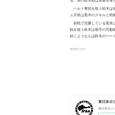
る。策の鈴木戦は体重を落
ベルト奪回を狙う鈴木は前
ヵ月前は黒木のスキルと戦
初戦で完勝している黒木は
戦を狙う鈴木は相手の可動
続くようならば鈴木のペー
NEWS
(
1032
)
東日本ボ
東日本ボク