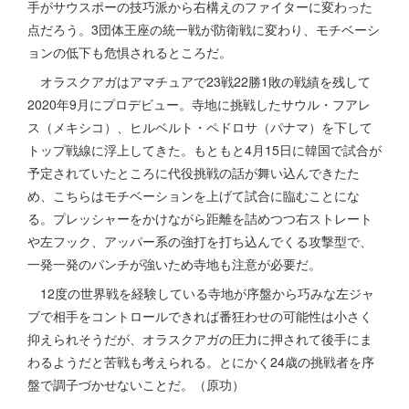
手がサウスポーの技巧派から右構えのファイターに変わった
点だろう。3団体王座の統一戦が防衛戦に変わり、モチベーシ
ョンの低下も危惧されるところだ。
オラスクアガはアマチュアで23戦22勝1敗の戦績を残して
2020年9月にプロデビュー。寺地に挑戦したサウル・フアレ
ス（メキシコ）、ヒルベルト・ペドロサ（パナマ）を下して
トップ戦線に浮上してきた。もともと4月15日に韓国で試合が
予定されていたところに代役挑戦の話が舞い込んできたた
め、こちらはモチベーションを上げて試合に臨むことにな
る。プレッシャーをかけながら距離を詰めつつ右ストレート
や左フック、アッパー系の強打を打ち込んでくる攻撃型で、
一発一発のパンチが強いため寺地も注意が必要だ。
12度の世界戦を経験している寺地が序盤から巧みな左ジャ
ブで相手をコントロールできれば番狂わせの可能性は小さく
抑えられそうだが、オラスクアガの圧力に押されて後手にま
わるようだと苦戦も考えられる。とにかく24歳の挑戦者を序
盤で調子づかせないことだ。（原功）