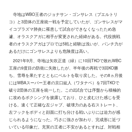
寺地はWBO王者のジョナサン・ゴンサレス（プエルトリ
コ）と3団体の王座統一戦を予定していたが、ゴンサレスがマ
イコプラズマ肺炎に罹患して試合ができなくなったため急
遽、オラスクアガに相手が変更された経緯がある。代役挑戦
者のオラスクアガはプロでは5戦と経験は浅いが、パンチ力が
あるだけにゴンサレスよりも危険度は高い。
2021年9月、寺地は矢吹正道（緑）に10回TKOで敗れWBC
王座の9度目の防衛に失敗したが、半年後の再戦で3回KO勝
ち、雪辱を果たすとともにベルトを取り戻した。その8ヵ月後
にはWBAスーパー王者の京口紘人（ワタナベ）を7回TKOで
破り2団体の王座を統一した。この2試合では序盤から積極的
に攻めるボクシングを披露しており、ひと皮むけた感じを受
ける。速くて正確な左ジャブ、破壊力のある右ストレート、
左フックをボディと顔面に打ち分ける戦いぶりには迫力が感
じられるようになった。巧さに強さが加わり、完成形に近づ
いている印象だ。充実の王者に不安があるとすれば、対戦相