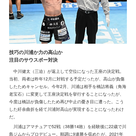
技巧の川浦か力の高山か
注目のサウスポー対決
中川健太（三迫）が返上して空位になった王座の決定戦。
当初、両者は昨年12月に対戦する予定だったが、高山が負傷
したためキャンセル。今年2月、川浦は相手を橋詰将義（角海
老宝石）に変更して王座決定戦を挙行することになったが、
今度は橋詰が負傷したため再び中止の憂き目に遭った。こう
した紆余曲折を経て川浦対高山が実現することになったわけ
だ。
川浦はアマチュアで52戦（38勝14敗）を経験後に22歳で川
島ジムからプロデビュー。順調に9連勝を収めたが、2021年