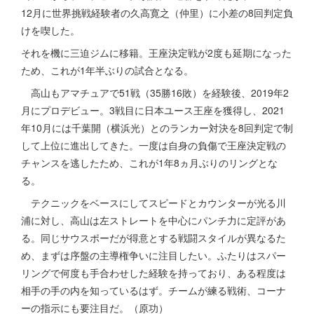
12月に世界挑戦経験者の久高寛之（仲里）に小差の8回判定負
けを喫した。
それを機に三迫ジムに移籍。王座決定戦が2度も延期になった
ため、これが1年半ぶりの試合となる。
高山もアマチュアで51戦（35勝16敗）を経験後、2019年2
月にプロデビュー。3戦目に日本ユース王座を獲得し、2021
年10月には千葉開（横浜光）とのランカー対決を8回判定で制
して上位に進出してきた。一度は自身の負傷で王座決定戦の
チャンスを逃したため、これが1年8ヵ月ぶりのリングとな
る。
テクニックをベースにしてスピードとカウンターが光る川
浦に対し、高山は左ストレートを中心にパンチ力に定評があ
る。同じサウスポーだが得意とする戦闘スタイルが異なるた
め、まずは序盤の主導権争いに注目したい。ふたりはスパー
リングで何度も手合わせした経験を持っており、ある程度は
相手の手の内を知っているはず。チームが練る戦術、コーナ
ーの指示にも要注目だ。（原功）