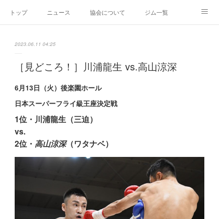
トップ
ニュース
協会について
ジム一覧
新人王戦
新規加盟ジム募集
お問い合わせ
2023.06.11 04:25
グッズ
［見どころ！］川浦龍生 vs.高山涼深
6月13日（火）後楽園ホール
日本スーパーフライ級王座決定戦
1位・川浦龍生（三迫）
vs.
2位・
高山涼深
（ワタナベ）