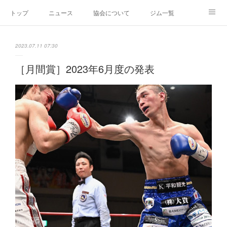
トップ
ニュース
協会について
ジム一覧
新人王戦
新規加盟ジム募集
お問い合わせ
2023.07.11 07:30
グッズ
［月間賞］2023年6月度の発表