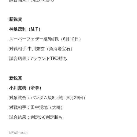
新鋭賞
神足茂利（M.T）
スーパーフェザー級8回戦（6月12日）
対戦相手:中川兼玄（角海老宝石）
試合結果：7ラウンドTKO勝ち
新鋭賞
小川寛樹（帝拳）
対象試合：バンタム級8回戦（6月29日）
対戦相手：田中湧地（大橋）
試合結果：判定3-0判定勝ち
NEWS
(
1032
)