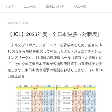
トップ
ニュース
協会について
ジム一覧
新人王戦
新規加盟ジム募集
お問い合わせ
2023.08.11 06:20
グッズ
【JCL】2023年度・全日本決勝（対戦表）
未来のプロボクシング・スターを育成するため、前身のU-
15大会から規模を拡大して発足したJCL（ジュニアチャンピ
オンズリーグ）。9月3日の後楽園ホール（東京・水道橋）に
て、その今年度全日本王者が各地区優勝選手の直接対決で決
定します。東日本代表選手の奮闘をお祈りします。（※8月16
日修正済み）