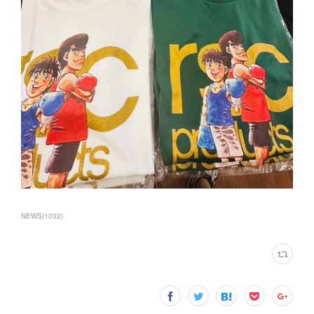
NEWS
(
1032
)