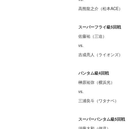
高熊龍之介（松本ACE）
スーパーフライ級5回戦
佐藤祐（三迫）
vs.
吉成亮人（ライオンズ）
バンタム級4回戦
榊原祐弥（横浜光）
vs.
三浦良斗（ワタナベ）
スーパーバンタム級5回戦
須藤大和（伴流）