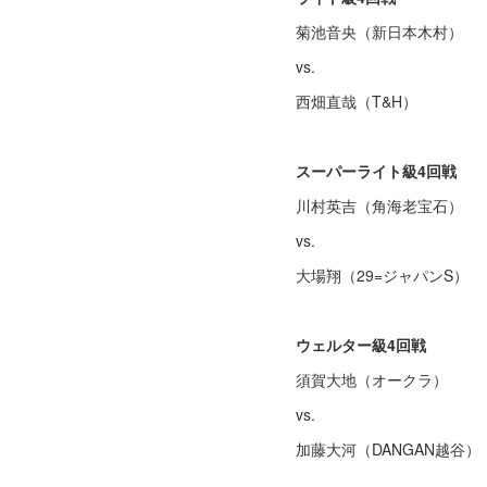
菊池音央（新日本木村）
vs.
西畑直哉（T&H）
スーパーライト級4回戦
川村英吉（角海老宝石）
vs.
大場翔（29=ジャパンS）
ウェルター級4回戦
須賀大地（オークラ）
vs.
加藤大河（DANGAN越谷）