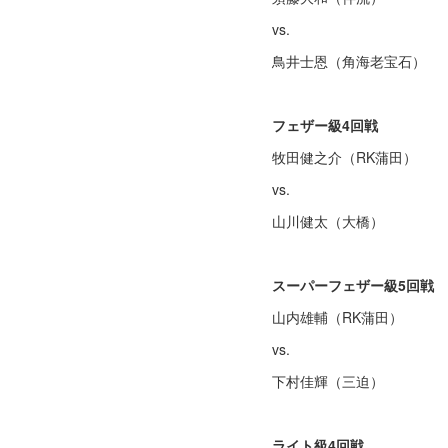
vs.
鳥井士恩（角海老宝石）
フェザー級4回戦
牧田健之介（RK蒲田）
vs.
山川健太（大橋）
スーパーフェザー級5回戦
山内雄輔（RK蒲田）
vs.
下村佳輝（三迫）
ライト級4回戦