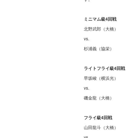
ミニマム級4回戦
北野武郎（大橋）
vs.
杉浦義（協栄）
ライトフライ級4回戦
早坂峻（横浜光）
vs.
磯金龍（大橋）
フライ級4回戦
山田龍斗（大橋）
vs.