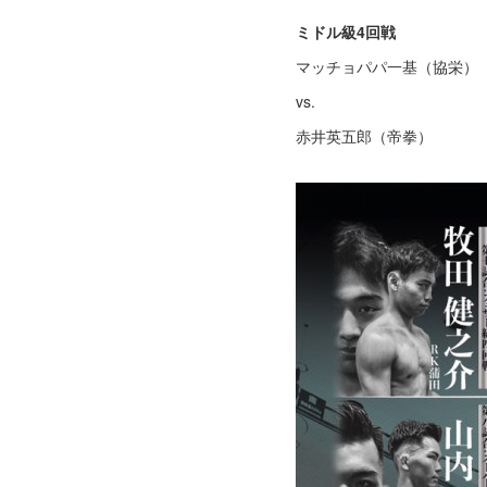
ミドル級4回戦
マッチョパパ一基（協栄）
vs.
赤井英五郎（帝拳）