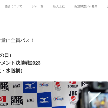
協会について
ジム一覧
新人王戦
新規加盟ジム募集
計量に全員パス！
化の日）
メント決勝戦2023
京・水道橋）