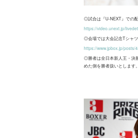
◎試合は『U-NEXT』での
https://video.unext.jp/lived
◎会場では大会記念Tシャツ
https://www.jpbox.jp/post
◎勝者は全日本新人王・決
めた側を勝者扱いとします