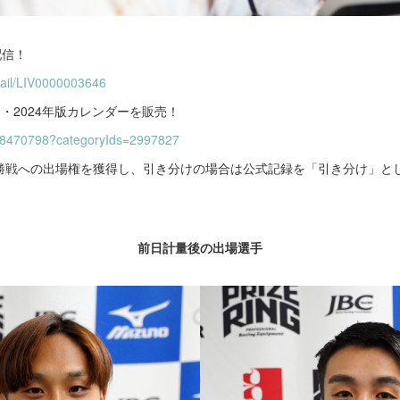
配信！
etail/LIV0000003646
・2024年版カレンダーを販売！
s/48470798?categoryIds=2997827
勝戦への出場権を獲得し、引き分けの場合は公式記録を「引き分け」と
。
前日計量後の出場選手