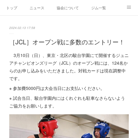
トップ
ニュース
協会について
ジム一覧
新人王戦
新規加盟ジム募集
お問い合わせ
2024.02.13 17:58
グッズ
［JCL］オープン戦に多数のエントリー！
3月10日（日）、東京・北区の駿台学園にて開催するジュニ
アチャンピオンズリーグ（JCL）のオープン戦には、124名か
らのお申し込みをいただきました。対戦カードは現在調整中
です。
※ 参加費5000円は大会当日にお支払いください。
※ 試合当日、駿台学園内にはくれぐれも駐車なさらないよう
ご協力をお願いします。