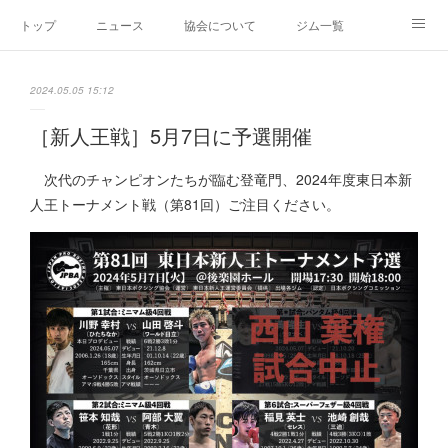
トップ
ニュース
協会について
ジム一覧
新人王戦
新規加盟ジム募集
お問い合わせ
2024.05.05 15:12
グッズ
［新人王戦］5月7日に予選開催
次代のチャンピオンたちが臨む登竜門、2024年度東日本新
人王トーナメント戦（第81回）ご注目ください。