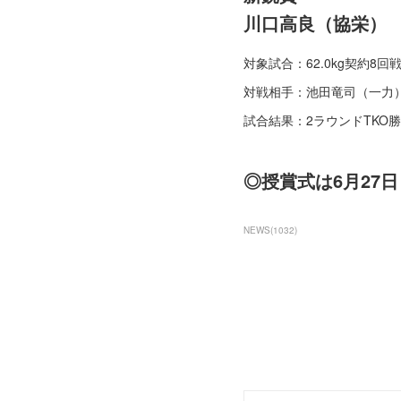
川口高良（協栄）
対象試合：62.0kg契約8回
対戦相手：池田竜司（一力
試合結果：2ラウンドTKO
◎授賞式は6月27
NEWS
(
1032
)