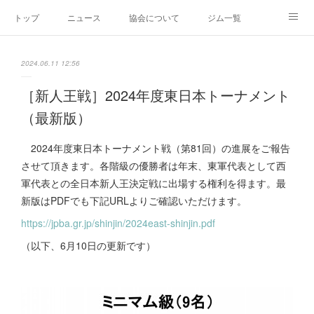
トップ
ニュース
協会について
ジム一覧
新人王戦
新規加盟ジム募集
お問い合わせ
2024.06.11 12:56
グッズ
［新人王戦］2024年度東日本トーナメント
（最新版）
2024年度東日本トーナメント戦（第81回）の進展をご報告
させて頂きます。各階級の優勝者は年末、東軍代表として西
軍代表との全日本新人王決定戦に出場する権利を得ます。最
新版はPDFでも下記URLよりご確認いただけます。
https://jpba.gr.jp/shinjin/2024east-shinjin.pdf
（以下、6月10日の更新です）