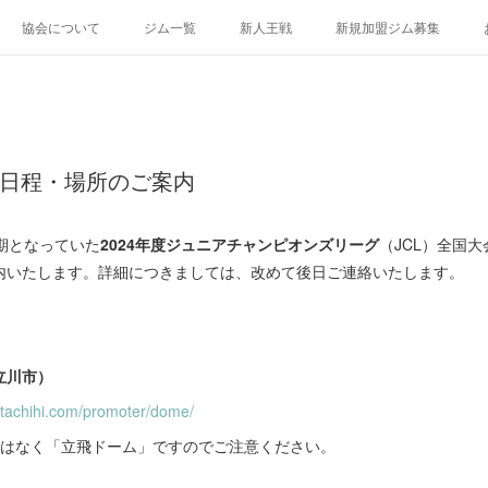
協会について
ジム一覧
新人王戦
新規加盟ジム募集
の日程・場所のご案内
期となっていた
2024年度ジュニアチャンピオンズリーグ
（JCL）全国
内いたします。詳細につきましては、改めて後日ご連絡いたします。
立川市）
atachihi.com/promoter/dome/
ではなく「立飛ドーム」ですのでご注意ください。