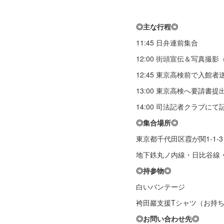
◎主な行程◎
11:45 日弁連前集合
12:00 街頭宣伝＆写真撮
12:45 東京高検前で入館者
13:00 東京高検へ要請書提
14:00 司法記者クラブに
◎集合場所◎
東京都千代田区霞が関1-1-3
地下鉄丸ノ内線・日比谷線・
◎持参物◎
白いバンテージ
袴田巖支援Tシャツ（お持
◎お問い合わせ先◎