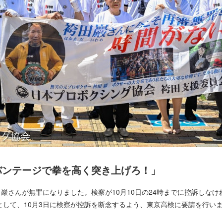
バンテージで拳を高く突き上げろ！」
巖さんが無罪になりました。検察が10月10日の24時までに控訴しな
として、10月3日に検察が控訴を断念するよう、東京高検に要請を行い
！