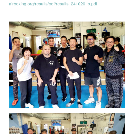
airboxing.org/results/pdf/results_241020_b.pdf