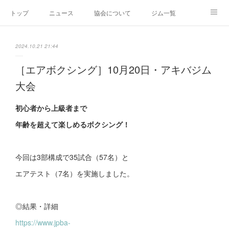
トップ
ニュース
協会について
ジム一覧
新人王戦
新規加盟ジム募集
お問い合わせ
2024.10.21 21:44
グッズ
［エアボクシング］10月20日・アキバジム
大会
初心者から上級者まで
年齢を超えて楽しめるボクシング！
今回は3部構成で35試合（57名）と
エアテスト（7名）を実施しました。
◎結果・詳細
https://www.jpba-