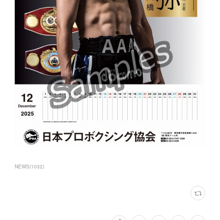
NEWS
(
1032
)