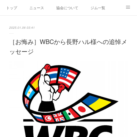
トップ
ニュース
協会について
ジム一覧
新人王戦
新規加盟ジム募集
お問い合わせ
2025.01.06 03:41
グッズ
［お悔み］WBCから長野ハル様への追悼メ
ッセージ