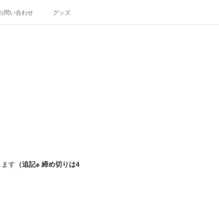
お問い合わせ
グッズ
）
します
（追記※ 締め切りは4