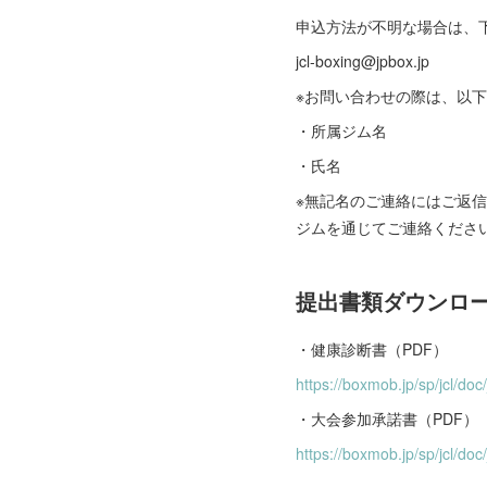
申込方法が不明な場合は、
jcl-boxing@jpbox.jp
※お問い合わせの際は、以
・所属ジム名
・氏名
※無記名のご連絡にはご返
ジムを通じてご連絡くださ
提出書類ダウンロ
・健康診断書（PDF）
https://boxmob.jp/sp/jcl/doc
・大会参加承諾書（PDF）
https://boxmob.jp/sp/jcl/doc