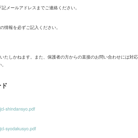
下記メールアドレスまでご連絡ください。
下の情報を必ずご記入ください。
信いたしかねます。また、保護者の方からの直接のお問い合わせには対
い。
ード
/jcl-shindansyo.pdf
/jcl-syodakusyo.pdf