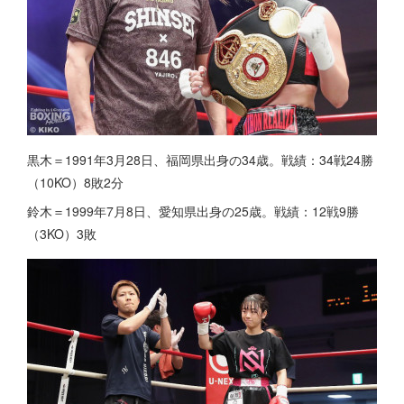
黒木＝1991年3月28日、福岡県出身の34歳。戦績：34戦24勝
（10KO）8敗2分
鈴木＝1999年7月8日、愛知県出身の25歳。戦績：12戦9勝
（3KO）3敗