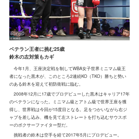
ベテラン王者に挑む25歳
鈴木の左対策もカギ
今年1月、王座決定戦を制してWBA女子世界ミニマム級王
者になった黒木が、このところ2連続KO（TKO）勝ちと勢い
のある鈴木を迎えて初防衛戦に臨む。
2008年12月に17歳でプロデビューした黒木はキャリア17年
のベテランになった。ミニマム級とアトム級で世界王座を獲
得し、世界戦は今回が15度目となる。足をつかいながら右ジ
ャブを差し込み、機を見て左ストレートを打ち込むサウスポ
ーのボクサーファイター型だ。
挑戦者の鈴木は空手を経て2017年5月にプロデビュー。