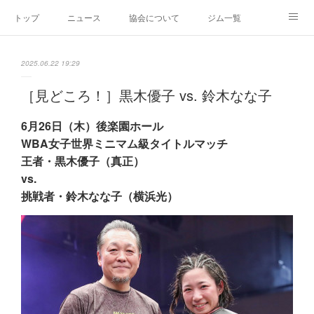
トップ
ニュース
協会について
ジム一覧
新人王戦
新規加盟ジム募集
お問い合わせ
2025.06.22 19:29
グッズ
［見どころ！］黒木優子 vs. 鈴木なな子
6月26日（木）後楽園ホール
WBA女子世界ミニマム級タイトルマッチ
王者
・
黒木優子（真正）
vs.
挑戦者・鈴木なな子（横浜光）