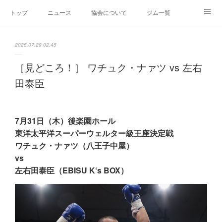
トップ
ニュース
協会について
ジム一覧
新人王戦
新規加盟ジム募集
お問い合わせ
2025.07.29 02:45
グッズ
［見どころ！］ ワチュク・ナァツ vs 左右
田泰臣
7月31日（木）後楽園ホール
東洋太平洋スーパーウェルター級王座決定戦
ワチュク・ナァツ（八王子中屋）
vs
左右田泰臣（EBISU K‘s BOX）