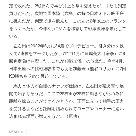
定で敗れた。2戦挟んで再び井上と拳を交えたが、またも判定
負けだった。次戦で国本陸（六島）の持つ日本ミドル級王座
に挑んだが、判定で涙を飲んだ。このあと2年以上のブランク
をつくったが、今年3月にジムを移籍して戦線復帰を果たして
いる。
左右田は2022年6月に34歳でプロデビュー。引き分けを挟
んで7連勝をマークしたが、昨年11月に豊嶋亮太（帝拳）に8
回判定負けを喫した。これが10戦で唯一の敗北だ。今年4月、
日本王座への挑戦経験者でもある加藤寿（熊谷コサカ）に7回
KO勝ちを収めて再起している。
馬力と体力が自慢のナァツが仕掛け、左右田が迎え撃つ展
開で始まりそうだ。ここで左右田が左右に動きながら巧みに
距離を操ることができるかどうか。正面に立って相手の圧力
を受けるようだと距離を詰められてロープやコーナーに追い
込まれる場面が増えそうだ。（原功）
NEWS
(
1032
)