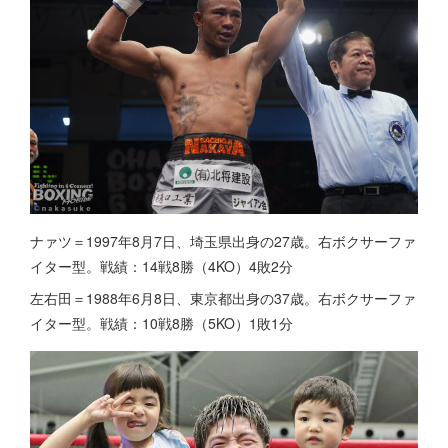
ナァツ＝1997年8月7日、埼玉県出身の27歳。右ボクサーファ
イター型。戦績：14戦8勝（4KO）4敗2分
左右田＝1988年6月8日、東京都出身の37歳。右ボクサーファ
イター型。戦績：10戦8勝（5KO）1敗1分