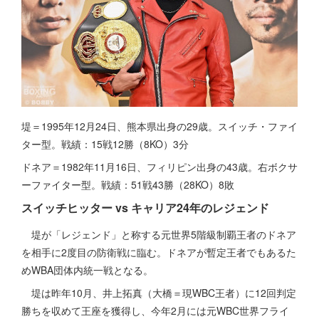
堤＝1995年12月24日、熊本県出身の29歳。スイッチ・ファイ
ター型。戦績：15戦12勝（8KO）3分
ドネア＝1982年11月16日、フィリピン出身の43歳。右ボクサ
ーファイター型。戦績：51戦43勝（28KO）8敗
スイッチヒッター vs キャリア24年のレジェンド
堤が「レジェンド」と称する元世界5階級制覇王者のドネア
を相手に2度目の防衛戦に臨む。ドネアが暫定王者でもあるた
めWBA団体内統一戦となる。
堤は昨年10月、井上拓真（大橋＝現WBC王者）に12回判定
勝ちを収めて王座を獲得し、今年2月には元WBC世界フライ