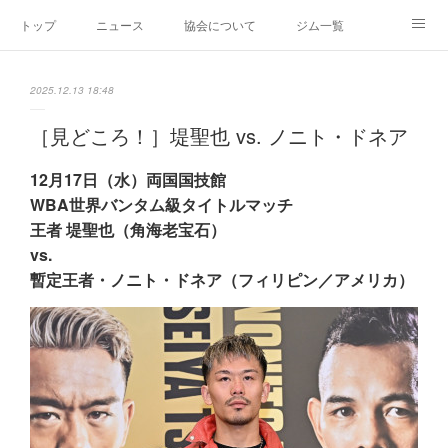
トップ
ニュース
協会について
ジム一覧
新人王戦
新規加盟ジム募集
お問い合わせ
2025.12.13 18:48
グッズ
［見どころ！］堤聖也 vs. ノニト・ドネア
12月17日（水）両国国技館
WBA世界バンタム級タイトルマッチ
王者 堤聖也（角海老宝石）
vs.
暫定王者・ノニト・ドネア（フィリピン／アメリカ）