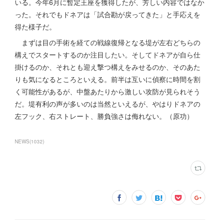
いる。今年6月に暫定王座を獲得したが、芳しい内容ではなか
った。それでもドネアは「試合勘が戻ってきた」と手応えを
得た様子だ。
まずは目の手術を経ての戦線復帰となる堤が左右どちらの
構えでスタートするのか注目したい。そしてドネアが自ら仕
掛けるのか、それとも迎え撃つ構えをみせるのか、そのあた
りも気になるところといえる。前半は互いに偵察に時間を割
く可能性があるが、中盤あたりから激しい攻防が見られそう
だ。堤有利の声が多いのは当然といえるが、やはりドネアの
左フック、右ストレート、勝負強さは侮れない。（原功）
NEWS
(
1032
)