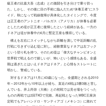
級王者の比嘉大吾（志成）との激闘を引き分けで乗り切っ
た。しかし、その後に目の手術に臨んだため“休養王者”にスラ
イド。秋になって戦線復帰が具体化したタイミングで、今度
は正王者のアントニオ・バルガス（アメリカ）が休養を必要
としたため堤が正王者に復帰したという経緯がある。一方の
ドネアは堤が休養中の6月に暫定王座を獲得している。
構えを左右にスイッチしながら距離を潰して中近距離の乱
打戦に引きずり込む堤に対し、経験豊富なドネアは左フック
という切り札を持つ。そのため堤は「偉大なチャンピオンと
世界戦で戦えるので嬉しいが、怖いという感情もある。全盛
期は過ぎたとはいえドネアはドネア」と心情をストレートに
明かし、警戒している。
対するドネアは11月に43歳になった。全盛期とされる2010
年～2012年から10年以上が経ち、直近の6戦は3勝3敗と苦し
んでいる。井上尚弥（大橋）との初戦では見せ場をつくった
ものの再戦では2回TKOで完敗。再起戦となったWBC王座決
定戦でもアレハンドロ・サンティアゴ（メキシコ）に敗れて