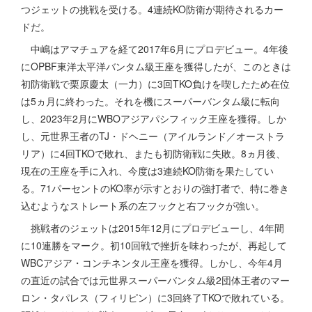
つジェットの挑戦を受ける。4連続KO防衛が期待されるカー
ドだ。
中嶋はアマチュアを経て2017年6月にプロデビュー。4年後
にOPBF東洋太平洋バンタム級王座を獲得したが、このときは
初防衛戦で栗原慶太（一力）に3回TKO負けを喫したため在位
は5ヵ月に終わった。それを機にスーパーバンタム級に転向
し、2023年2月にWBOアジアパシフィック王座を獲得。しか
し、元世界王者のTJ・ドヘニー（アイルランド／オーストラ
リア）に4回TKOで敗れ、またも初防衛戦に失敗。8ヵ月後、
現在の王座を手に入れ、今度は3連続KO防衛を果たしてい
る。71パーセントのKO率が示すとおりの強打者で、特に巻き
込むようなストレート系の左フックと右フックが強い。
挑戦者のジェットは2015年12月にプロデビューし、4年間
に10連勝をマーク。初10回戦で挫折を味わったが、再起して
WBCアジア・コンチネンタル王座を獲得。しかし、今年4月
の直近の試合では元世界スーパーバンタム級2団体王者のマー
ロン・タパレス（フィリピン）に3回終了TKOで敗れている。