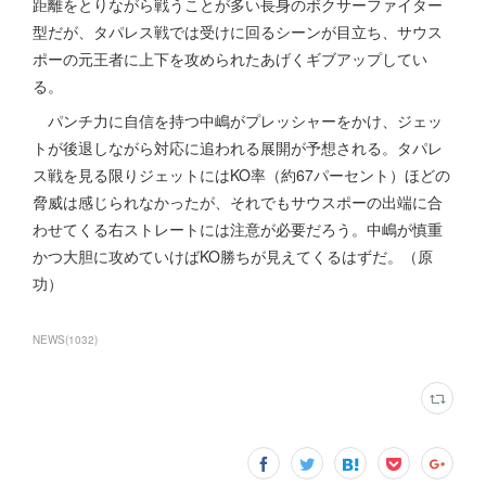
距離をとりながら戦うことが多い長身のボクサーファイター
型だが、タパレス戦では受けに回るシーンが目立ち、サウス
ポーの元王者に上下を攻められたあげくギブアップしてい
る。
パンチ力に自信を持つ中嶋がプレッシャーをかけ、ジェッ
トが後退しながら対応に追われる展開が予想される。タパレ
ス戦を見る限りジェットにはKO率（約67パーセント）ほどの
脅威は感じられなかったが、それでもサウスポーの出端に合
わせてくる右ストレートには注意が必要だろう。中嶋が慎重
かつ大胆に攻めていけばKO勝ちが見えてくるはずだ。（原
功）
NEWS
(
1032
)