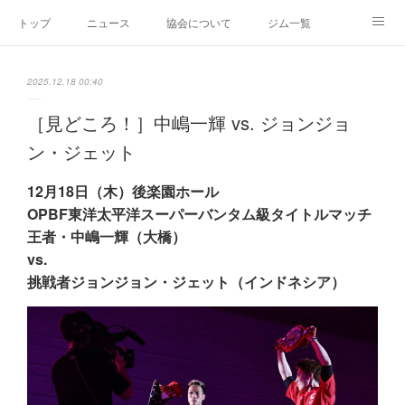
トップ
ニュース
協会について
ジム一覧
新人王戦
新規加盟ジム募集
お問い合わせ
2025.12.18 00:40
グッズ
［見どころ！］中嶋一輝 vs. ジョンジョ
ン・ジェット
12月18日（木）後楽園ホール
OPBF東洋太平洋スーパーバンタム級タイトルマッチ
王者・中嶋一輝（大橋）
vs.
挑戦者ジョンジョン・ジェット（インドネシア）