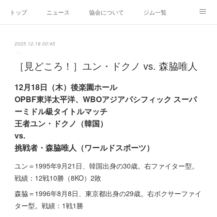
トップ
ニュース
協会について
ジム一覧
新人王戦
新規加盟ジム募集
お問い合わせ
2025.12.18 00:45
グッズ
［見どころ！］ユン・ドクノ vs. 森脇唯人
12月18日（木）後楽園ホール
OPBF東洋太平洋、WBOアジアパシフィック スーパ
ーミドル級タイトルマッチ
王者ユン・ドクノ（韓国）
vs.
挑戦者
・
森脇唯人（ワールドスポーツ）
ユン＝1995年9月21日、韓国出身の30歳。右ファイター型。
戦績：12戦10勝（8KO）2敗
森脇＝1996年8月8日、東京都出身の29歳。右ボクサーファイ
ター型。戦績：1戦1勝