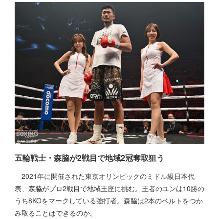
五輪戦士・森脇が2戦目で地域2冠奪取狙う
2021年に開催された東京オリンピックのミドル級日本代
表、森脇がプロ2戦目で地域王座に挑む。王者のユンは10勝の
うち8KOをマークしている強打者。森脇は2本のベルトをつか
み取ることはできるのか。