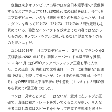
森脇は東京オリンピック出場のほか全日本選手権で5度優勝
するなどアマチュアで118戦92勝26敗の戦績を残し、今年6月
にプロデビュー。いきなり韓国王者との対戦となったが、3回
にダウンを奪って79対72、78対73、77対74の8回判定勝ちを
収めている。強烈なインパクトを残すような内容ではなかっ
たものの、8ラウンドをフルに戦い切るなど1試合で多くのも
のを得たはずだ。
ユンは2016年11月にプロデビューし、2年近いブランクを2
度経験後の2021年12月に韓国スーパーミドル級王座を獲得。
2023年11月にはWBOアジアパシフィック王座も手に入れ
た。この王座は初防衛戦で太尊康輝（一力）に衝撃的な1回逆
転TKO負けを喫して失ったが、5ヵ月後の再戦で奪回。今年4
月にはOPBF東洋太平洋王者の野中悠樹（ミツキ）に3回KO勝
ちを収めて2冠王者になった。
ユンは一見するとスピードはないが、意外に左ジャブが正
確で、直後に右ストレートを繋いでくることが多い。そんな
王者に対し森脇はスピードを生かして序盤で主導権を握りた