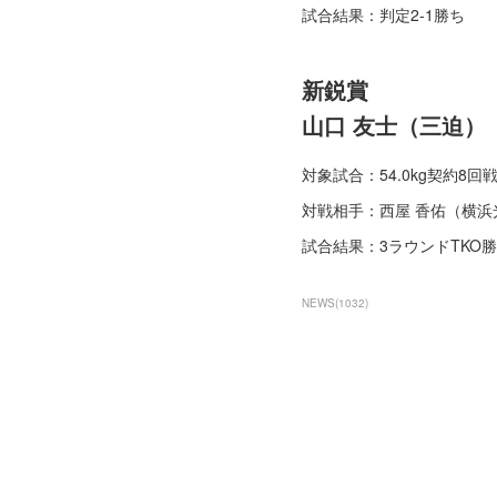
試合結果：判定2-1勝ち
新鋭賞
山口 友士（三迫）
対象試合：54.0kg契約8回
対戦相手：西屋 香佑（横浜
試合結果：3ラウンドTKO
NEWS
(
1032
)