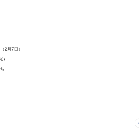
戦（2月7日）
光）
勝ち