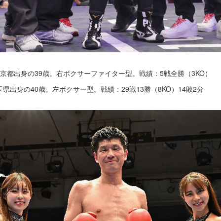
、東京都出身の39歳。右ボクサーファイター型。戦績：5戦全勝（3KO）
埼玉県出身の40歳。左ボクサー型。戦績：29戦13勝（8KO）14敗2分