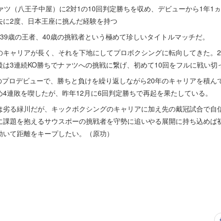
ツ（八王子中屋）に2対1の10回判定勝ちを収め、デビューから1年1
去に2度、日本王座に挑んだ経験を持つ
39歳の王者、40歳の挑戦者という極めて珍しいタイトルマッチだ。
ャリアが長く、それを下地にしてプロボクシングに転向してきた。202
は3連続KO勝ちでナァツへの挑戦に繋げ、初めて10回をフルに戦い切
のプロデビューで、勝ちと負けを繰り返しながら20年のキャリアを積んでき
4連敗を喫したが、昨年12月に6回判定勝ちで再起を果たしている。
劣る緑川だが、キックボクシングのキャリアに加え先の戴冠試合で自
に課題を抱えるサウスポーの挑戦者を守勢に追いやる展開に持ち込めば
動いて距離をキープしたい。（原功）