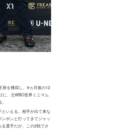
座を獲得し、9ヵ月後の12
ゴに、元WBO世界ミニマム
る。
手といえる。相手が出て来な
ポンポンと打ってきてジャッ
ある選手だが、この2戦でさ