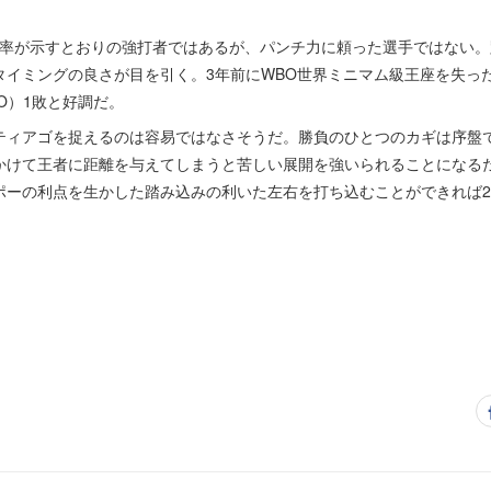
O率が示すとおりの強打者ではあるが、パンチ力に頼った選手ではない
タイミングの良さが目を引く。3年前にWBO世界ミニマム級王座を失っ
O）1敗と好調だ。
ィアゴを捉えるのは容易ではなさそうだ。勝負のひとつのカギは序盤
かけて王者に距離を与えてしまうと苦しい展開を強いられることになる
ポーの利点を生かした踏み込みの利いた左右を打ち込むことができれば