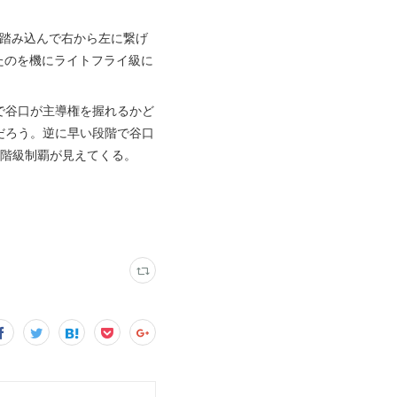
。踏み込んで右から左に繋げ
たのを機にライトフライ級に
で谷口が主導権を握れるかど
だろう。逆に早い段階で谷口
2階級制覇が見えてくる。