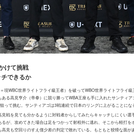
かけて挑戦
ッチできるか
現WBC世界ライトフライ級王者）を破ってWBO世界ライトフライ級王
もある高見亨介（帝拳）に競り勝ってWBA王座も手に入れたサンティア
を狙って挑む。サンティアゴは3戦連続で日本のリングに上がることにな
見戦を見ても分かるように対戦者からしてみたらキャッチしにくい選
あるが、攻めてきた場合は足をつかって射程外に逃れ、そこから軽打を
も高見も空回りのすえ僅少差の判定で敗れている。もともと狡猾な面が