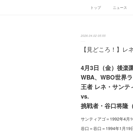
トップ
ニュース
2026.04.02 05:55
【見どころ！】レネ・
4月3日（金）後楽
WBA、WBO世界
王者 レネ・サンテ
vs.
挑戦者・谷口将隆
サンティアゴ＝1992年4月
谷口＝谷口＝1994年1月1