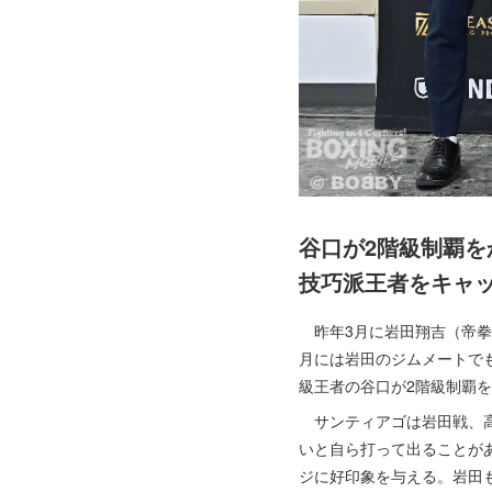
谷口が2階級制覇を
技巧派王者をキャ
昨年3月に岩田翔吉（帝拳＝
月には岩田のジムメートで
級王者の谷口が2階級制覇
サンティアゴは岩田戦、高
いと自ら打って出ることが
ジに好印象を与える。岩田