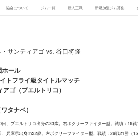
協会について
ジム一覧
新人王戦
新規加盟ジム募集
サンティアゴ vs. 谷口将隆
園ホール
ライトフライ級タイトルマッチ
ィアゴ（プエルトリコ）
（ワタナベ）
10日、プエルトリコ出身の33歳。右ボクサーファイター型。戦績：19戦1
9日、兵庫県出身の32歳。左ボクサーファイター型。戦績：26戦21勝（15