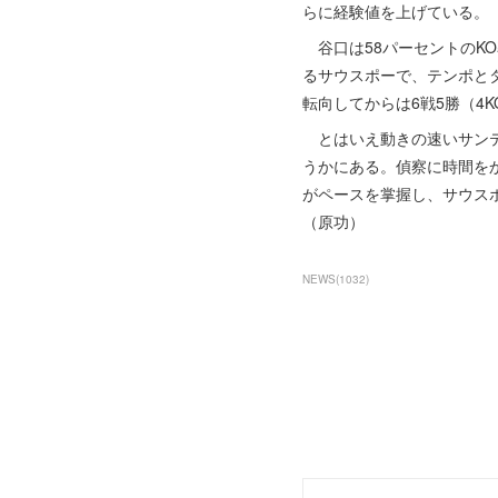
らに経験値を上げている。
谷口は58パーセントのK
るサウスポーで、テンポと
転向してからは6戦5勝（4K
とはいえ動きの速いサンテ
うかにある。偵察に時間を
がペースを掌握し、サウス
（原功）
NEWS
(
1032
)