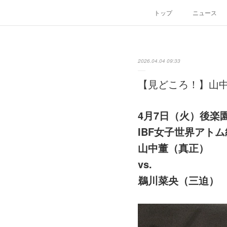
トップ
ニュース
2026.04.04 09:33
【見どころ！】山中董
4月7日（火）後楽
IBF女子世界アト
山中董（真正）
vs.
鵜川菜央（三迫）