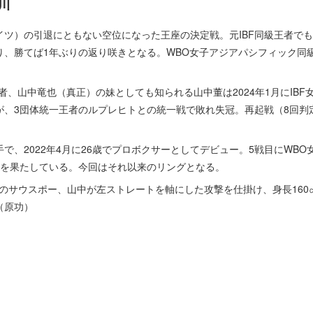
川
ツ）の引退にともない空位になった王座の決定戦。元IBF同級王者でも
り、勝てば1年ぶりの返り咲きとなる。WBO女子アジアパシフィック同
、山中竜也（真正）の妹としても知られる山中董は2024年1月にIBF
が、3団体統一王者のルプレヒトとの統一戦で敗れ失冠。再起戦（8回判
、2022年4月に26歳でプロボクサーとしてデビュー。5戦目にWB
衛を果たしている。今回はそれ以来のリングとなる。
㎝のサウスポー、山中が左ストレートを軸にした攻撃を仕掛け、身長160
（原功）