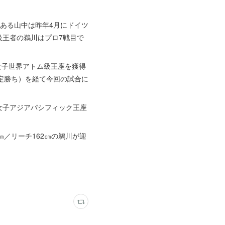
ある山中は昨年4月にドイツ
級王者の鵜川はプロ7戦目で
女子世界アトム級王座を獲得
定勝ち）を経て今回の試合に
O女子アジアパシフィック王座
㎝／リーチ162㎝の鵜川が迎