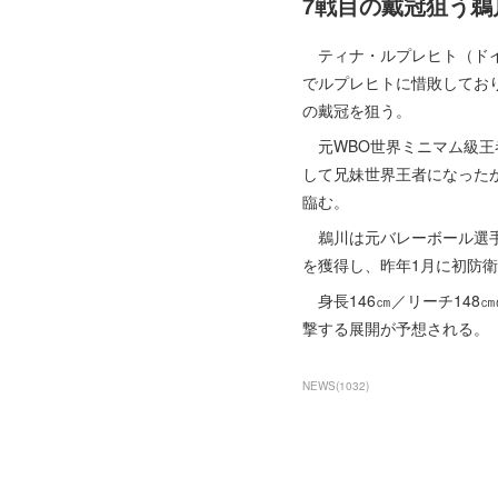
7戦目の戴冠狙う鵜
ティナ・ルプレヒト（ドイ
でルプレヒトに惜敗してお
の戴冠を狙う。
元WBO世界ミニマム級王者
して兄妹世界王者になった
臨む。
鵜川は元バレーボール選手で
を獲得し、昨年1月に初防
身長146㎝／リーチ148
撃する展開が予想される。
NEWS
(
1032
)