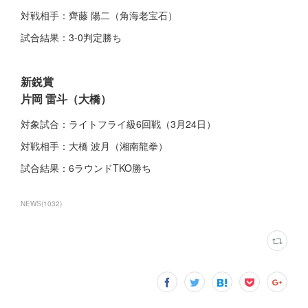
対戦相手：齊藤 陽二（角海老宝石）
試合結果：3-0判定勝ち
新鋭賞
片岡 雷斗（大橋）
対象試合：ライトフライ級6回戦（3月24日）
対戦相手：大橋 波月（湘南龍拳）
試合結果：6ラウンドTKO勝ち
NEWS
(
1032
)