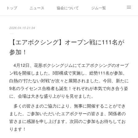
トップ
ニュース
協会について
ジム一覧
新人王戦
新規加盟ジム募集
お問い合わせ
2026.04.15 21:34
グッズ
【エアボクシング】オープン戦に111名が
参加！
4月12日、花形ボクシングジムにてエアボクシングのオープ
ン戦を開催しました。3部構成で実施し、総勢111名が参加。
白熱の“打たない対戦”が次々と展開されました。今回、新たに
9名のライセンス合格者も誕生！それぞれが本気で向き合う姿
に、会場は大きな盛り上がりを見せました。
多くの皆さまのご協力により、無事に開催することができ
ました。ご参加いただいたエアボクサーの皆さま、関係者の
皆さまに感謝を申し上げます。次回のご参加もお待ちしてお
ります！