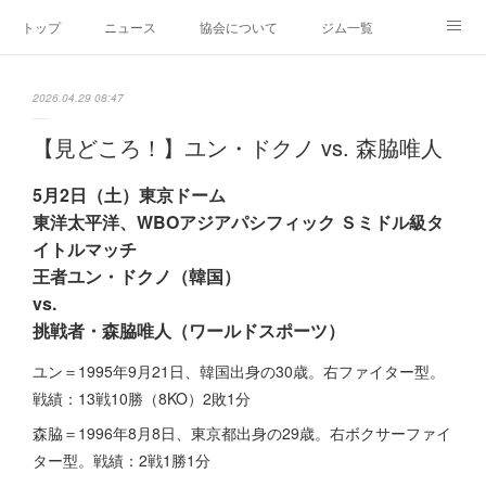
トップ
ニュース
協会について
ジム一覧
新人王戦
新規加盟ジム募集
お問い合わせ
2026.04.29 08:47
グッズ
【見どころ！】ユン・ドクノ vs. 森脇唯人
5月2日（土）東京ドーム
東洋太平洋、WBOアジアパシフィック Ｓミドル級タ
イトルマッチ
王者ユン・ドクノ（韓国）
vs.
挑戦者・森脇唯人（ワールドスポーツ）
ユン＝1995年9月21日、韓国出身の30歳。右ファイター型。
戦績：13戦10勝（8KO）2敗1分
森脇＝1996年8月8日、東京都出身の29歳。右ボクサーファイ
ター型。戦績：2戦1勝1分