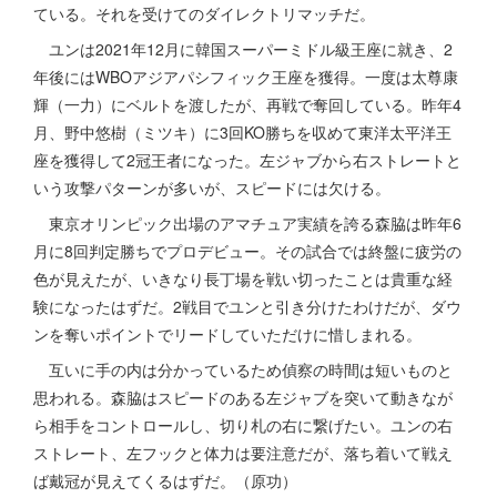
ている。それを受けてのダイレクトリマッチだ。
ユンは2021年12月に韓国スーパーミドル級王座に就き、2
年後にはWBOアジアパシフィック王座を獲得。一度は太尊康
輝（一力）にベルトを渡したが、再戦で奪回している。昨年4
月、野中悠樹（ミツキ）に3回KO勝ちを収めて東洋太平洋王
座を獲得して2冠王者になった。左ジャブから右ストレートと
いう攻撃パターンが多いが、スピードには欠ける。
東京オリンピック出場のアマチュア実績を誇る森脇は昨年6
月に8回判定勝ちでプロデビュー。その試合では終盤に疲労の
色が見えたが、いきなり長丁場を戦い切ったことは貴重な経
験になったはずだ。2戦目でユンと引き分けたわけだが、ダウ
ンを奪いポイントでリードしていただけに惜しまれる。
互いに手の内は分かっているため偵察の時間は短いものと
思われる。森脇はスピードのある左ジャブを突いて動きなが
ら相手をコントロールし、切り札の右に繋げたい。ユンの右
ストレート、左フックと体力は要注意だが、落ち着いて戦え
ば戴冠が見えてくるはずだ。（原功）