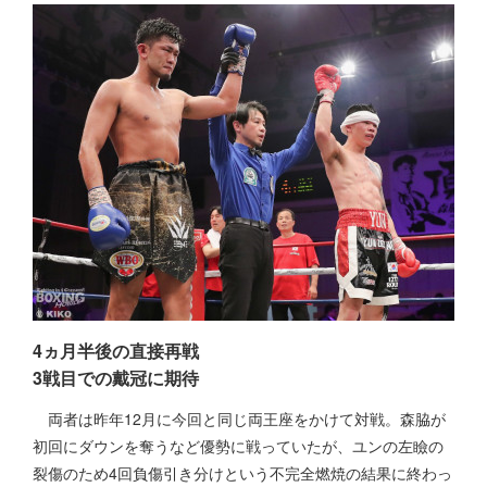
4ヵ月半後の直接再戦
3戦目での戴冠に期待
両者は昨年12月に今回と同じ両王座をかけて対戦。森脇が
初回にダウンを奪うなど優勢に戦っていたが、ユンの左瞼の
裂傷のため4回負傷引き分けという不完全燃焼の結果に終わっ