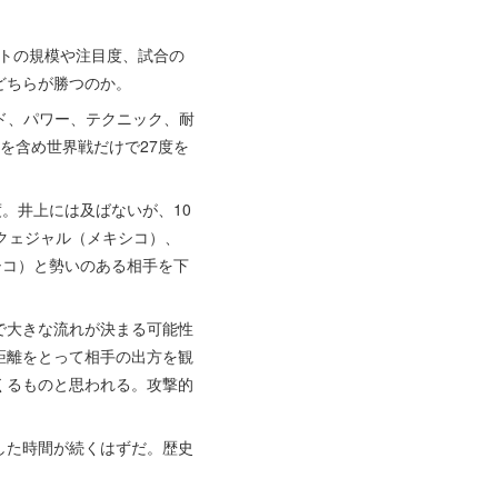
ントの規模や注目度、試合の
どちらが勝つのか。
ド、パワー、テクニック、耐
を含め世界戦だけで27度を
。井上には及ばないが、10
・クェジャル（メキシコ）、
キシコ）と勢いのある相手を下
で大きな流れが決まる可能性
距離をとって相手の出方を観
くるものと思われる。攻撃的
した時間が続くはずだ。歴史