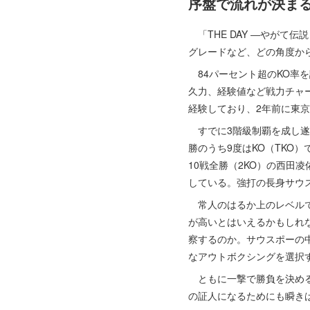
序盤で流れが決ま
「THE DAY ―やがて
グレードなど、どの角度か
84パーセント超のKO率
久力、経験値など戦力チャ
経験しており、2年前に東
すでに3階級制覇を成し遂
勝のうち9度はKO（TKO
10戦全勝（2KO）の西田
している。強打の長身サウ
常人のはるか上のレベルで
が高いとはいえるかもしれ
察するのか。サウスポーの
なアウトボクシングを選択
ともに一撃で勝負を決める
の証人になるためにも瞬き