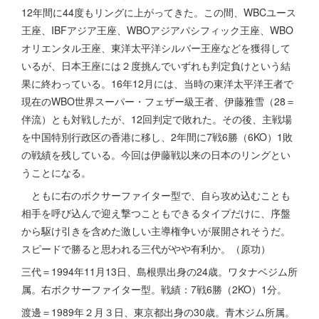
12年間に44度もリングに上がってきた。この間、WBCユース
王座、IBFアジア王座、WBOアジアパシフィック王座、WBO
オリエンタル王座、東洋太平洋シルバー王座などを獲得して
いるが、日本王座には２度挑んでいずれも判定負けという結
果に終わっている。16年12月には、当時の東洋太平洋王者で
現在のWBO世界スーパー・フェザー級王者、伊藤雅雪（28＝
伴流）とも対戦したが、12回判定で敗れた。その後、主戦場
を中国特別行政区の香港に移し、2年間に7戦6勝（6KO）1敗
の戦績を残している。今回は伊藤戦以来の日本のリングとい
うことになる。
ともに右のボクサーファイター型で、自ら攻め込むことも
相手を呼び込んで迎え撃つこともできるタイプだけに、序盤
から駆け引きを含めた激しい主導権争いが展開されそうだ。
スピードで勝ると思われる三代がやや有利か。（原功）
三代＝1994年11月13日、島根県出身の24歳。ワタナベジム所
属。右ボクサーファイター型。戦績：7戦6勝（2KO）1分。
渡邊＝1989年２月３日、東京都出身の30歳。青木ジム所属。