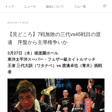
トップ
ニュース
協会について
ジム一覧
新人王戦
新規加盟ジム募集
お問い合わせ
2019.03.17 09:20
グッズ
【見どころ】7戦無敗の三代vs45戦目の渡
邊 序盤から主導権争いか
3月27日（水）後楽園ホール
東洋太平洋スーパー・フェザー級タイトルマッチ
王者 三代大訓（ワタナベ）vs 渡邊卓也（青木）挑戦
者