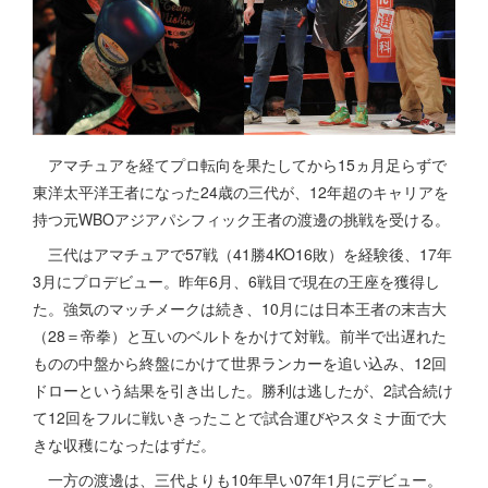
アマチュアを経てプロ転向を果たしてから15ヵ月足らずで
東洋太平洋王者になった24歳の三代が、12年超のキャリアを
持つ元WBOアジアパシフィック王者の渡邊の挑戦を受ける。
三代はアマチュアで57戦（41勝4KO16敗）を経験後、17年
3月にプロデビュー。昨年6月、6戦目で現在の王座を獲得し
た。強気のマッチメークは続き、10月には日本王者の末吉大
（28＝帝拳）と互いのベルトをかけて対戦。前半で出遅れた
ものの中盤から終盤にかけて世界ランカーを追い込み、12回
ドローという結果を引き出した。勝利は逃したが、2試合続け
て12回をフルに戦いきったことで試合運びやスタミナ面で大
きな収穫になったはずだ。
一方の渡邊は、三代よりも10年早い07年1月にデビュー。