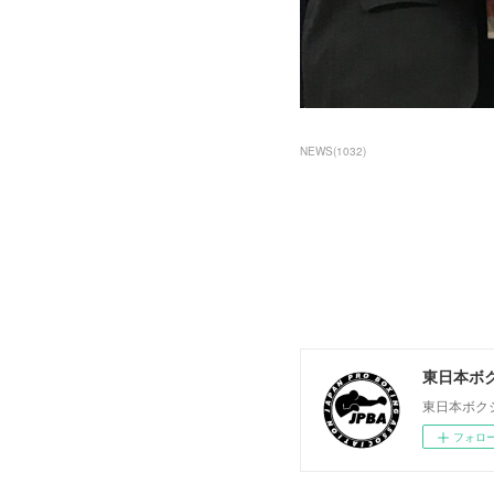
NEWS
(
1032
)
東日本ボ
東日本ボク
フォロ