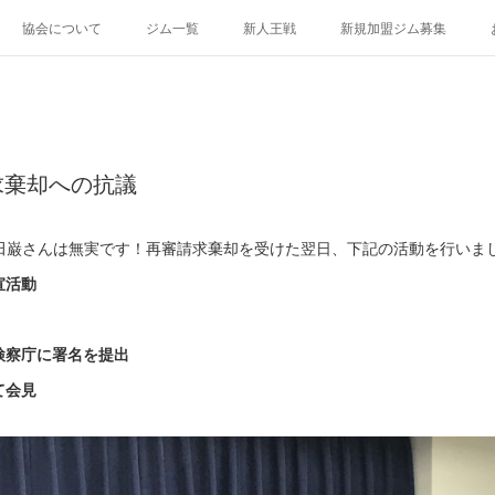
協会について
ジム一覧
新人王戦
新規加盟ジム募集
求棄却への抗議
田巌さんは無実です！再審請求棄却を受けた翌日、下記の活動を行いま
宣活動
等検察庁に署名を提出
て会見