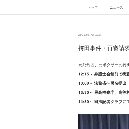
トップ
ニュース
2018.06.12 02:27
袴田事件・再審請
元死刑囚、元ボクサーの袴
12:15～ 弁護士会館前で街
13:00～ 法務省へ署名提出
13:30～ 最高検察庁、高
14:30～ 司法記者クラブに