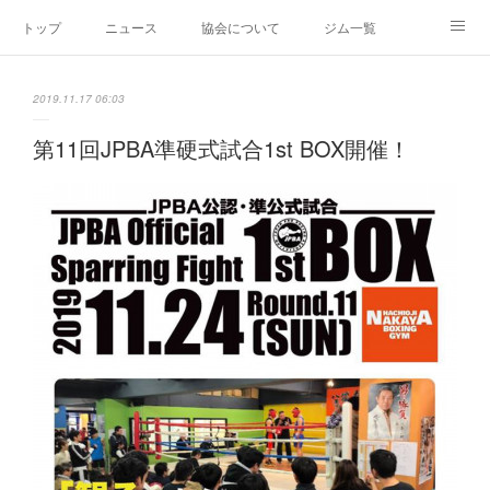
トップ
ニュース
協会について
ジム一覧
新人王戦
新規加盟ジム募集
お問い合わせ
2019.11.17 06:03
グッズ
第11回JPBA準硬式試合1st BOX開催！