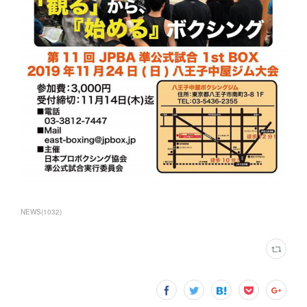
NEWS
(
1032
)