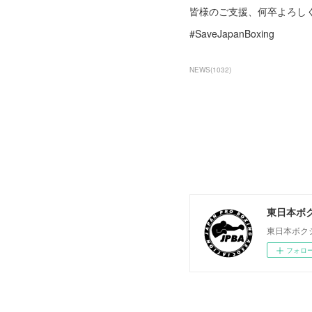
皆様のご支援、何卒よろしく
#SaveJapanBoxing
NEWS
(
1032
)
東日本ボ
東日本ボク
フォロ