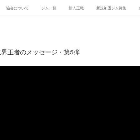
協会について
ジム一覧
新人王戦
新規加盟ジム募集
世界王者のメッセージ・第5弾