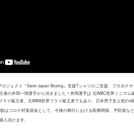
ェクト『Save Japan Boxing』支援Tシャツのご支援、プロボ
王者の井岡一翔選手から頂きました！井岡選手は 元WBC世界ミニマム
フライ級王者、元WBA世界フライ級王者でもあり、日本男子史上初の4
全額はコロナ対策資金として、今後の興行における医療関係、予防策な
ご購入頂けます。