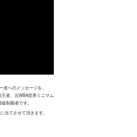
クサー達へのメッセージを、
級王者、元WBA世界ミニマム
階級制覇者です。
とに当てさせて頂きます。