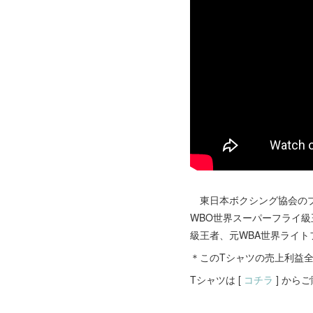
東日本ボクシング協会のプロジ
WBO世界スーパーフライ級
級王者、元WBA世界ライト
＊このTシャツの売上利益
Tシャツは [
コチラ
] から