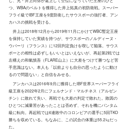
し、兄・井上尚弥が返上して空位になっていた王座のひと
つ、WBAのベルトを獲得した井上拓真の初防衛戦。スーパー
フライ級でIBF王座を9度防衛したサウスポーの強打者、アン
カハスの挑戦を受ける。
井上は2018年12月から2019年11月にかけてWBC暫定王座
を保持していた実績を持つが、サウスポーのノルディーヌ・
ウバーリ（フランス）に12回判定負けを喫して陥落。サウス
ポーとの相性は必ずしもいいとはいえないが、再起第2戦では
左構えの和氣慎吾（FLARE山上）に大差をつけて勝つなど苦
手意識はない。本人も「以前よりも自分の思ったように動け
るので問題ない」と自信をみせる。
アンカハスは2016年9月に獲得したIBF世界スーパーフライ
級王座を2022年2月にフェルナンド・マルチネス（アルゼン
チン）に敗れて失い、再戦でも大差の判定で敗れた。敗因の
ひとつに減量苦があったことは否めず、それを機にバンタム
級に転向。再起戦では6連敗中のコロンビアの選手に5回TKO
勝ちを収めている。ちなみに、この試合の体重は55.2㎏だっ
た。