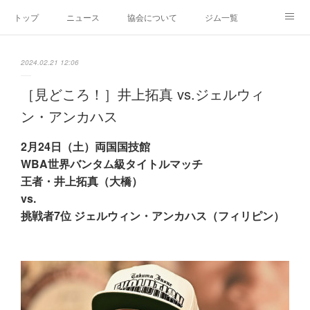
トップ
ニュース
協会について
ジム一覧
新人王戦
新規加盟ジム募集
お問い合わせ
2024.02.21 12:06
グッズ
［見どころ！］井上拓真 vs.ジェルウィ
ン・アンカハス
2月24日（土）両国国技館
WBA世界バンタム級タイトルマッチ
王者・井上拓真（大橋）
vs.
挑戦者7位 ジェルウィン・アンカハス（フィリピン）