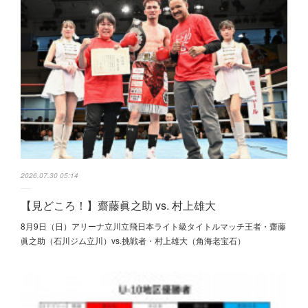
2026.07.30 05:14
【見どころ！】齋藤眞之助 vs. 村上雄大
8月9日（日）アリーナ立川立飛日本ライト級タイトルマッチ王者・齋藤
眞之助（石川ジム立川）vs.挑戦者・村上雄大（角海老宝石）