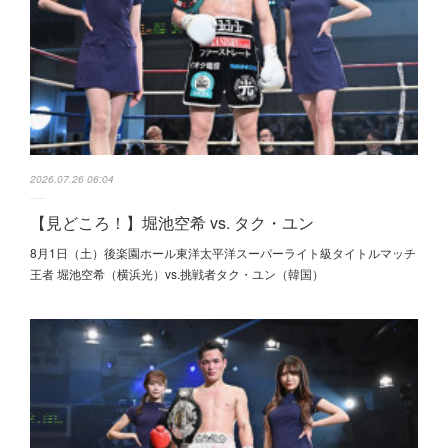
2026.07.26 06:04
【見どころ！】堀池空希 vs. タク・ユン
8月1日（土）後楽園ホール東洋太平洋スーパーライト級タイトルマッチ
王者 堀池空希（横浜光）vs.挑戦者タク・ユン（韓国）