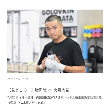
2026.07.14 16:55
【見どころ！】増田陸 vs. 比嘉大吾
7月20日（月＝祝日）両国国技館WBA世界バンタム級王座決定戦増田陸
（帝拳）vs.比嘉大吾（志成）