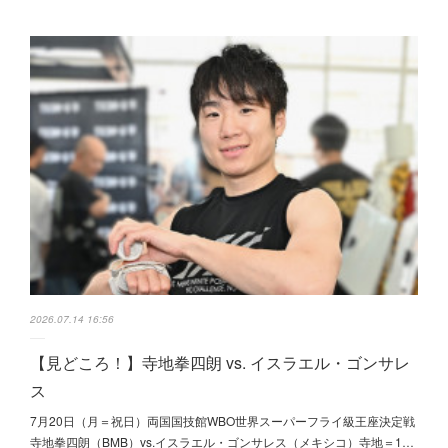
2026.07.14 16:56
【見どころ！】寺地拳四朗 vs. イスラエル・ゴンサレ
ス
7月20日（月＝祝日）両国国技館WBO世界スーパーフライ級王座決定戦
寺地拳四朗（BMB）vs.イスラエル・ゴンサレス（メキシコ）寺地＝1…