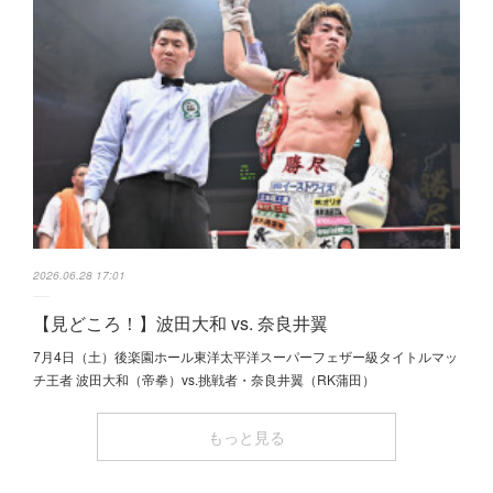
2026.06.28 17:01
【見どころ！】波田大和 vs. 奈良井翼
7月4日（土）後楽園ホール東洋太平洋スーパーフェザー級タイトルマッ
チ王者 波田大和（帝拳）vs.挑戦者・奈良井翼（RK蒲田）
もっと見る