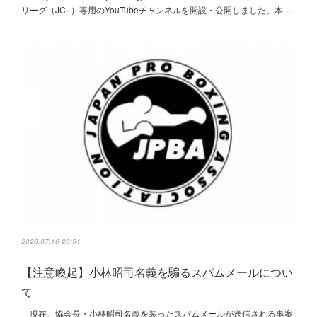
リーグ（JCL）専用のYouTubeチャンネルを開設・公開しました。本…
2026.07.16 20:51
【注意喚起】小林昭司名義を騙るスパムメールについ
て
現在、協会長・小林昭司名義を装ったスパムメールが送信される事案