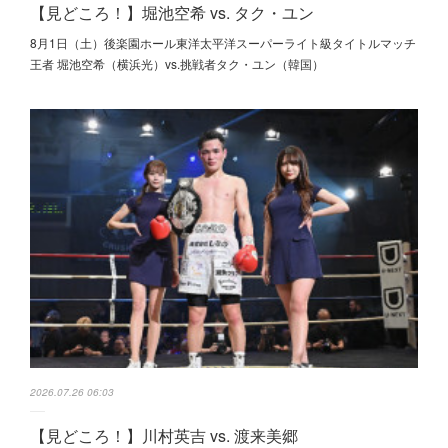
【見どころ！】堀池空希 vs. タク・ユン
8月1日（土）後楽園ホール東洋太平洋スーパーライト級タイトルマッチ
王者 堀池空希（横浜光）vs.挑戦者タク・ユン（韓国）
2026.07.26 06:03
【見どころ！】川村英吉 vs. 渡来美郷