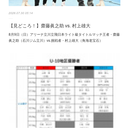
2026.07.30 05:14
【見どころ！】齋藤眞之助 vs. 村上雄大
8月9日（日）アリーナ立川立飛日本ライト級タイトルマッチ王者・齋藤
眞之助（石川ジム立川）vs.挑戦者・村上雄大（角海老宝石）