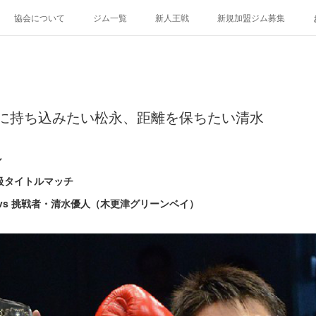
協会について
ジム一覧
新人王戦
新規加盟ジム募集
接近戦に持ち込みたい松永、距離を保ちたい清水
ル
級タイトルマッチ
vs 挑戦者・清水優人（木更津グリーンベイ）