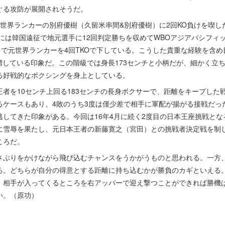
ぐる攻防が展開されそうだ。
世界ランカーの別府優樹（久留米串間&別府優樹）に2回KO負けを喫し
月には韓国遠征で地元選手に12回判定勝ちを収めてWBOアジアパシフィッ
イで元世界ランカーを4回TKOで下している。こうした貴重な経験を含め目
増している印象だ。この階級では身長173センチと小柄だが、細かく立
る好戦的なボクシングを身上としている。
者を10センチ上回る183センチの長身ボクサーで、距離をキープした
るケースもあり、4敗のうち3度は僅少差で相手に軍配が揚がる接戦だっ
逃してきた印象がある。今回は16年4月に続く2度目の日本王座挑戦と
に雪辱を果たし、元日本王者の新藤寛之（宮田）との挑戦者決定戦を制
ころだ。
ぶりをかけながら飛び込むチャンスをうかがうものと思われる。一方
ろ。どちらが自分の得意とする距離に持ち込むかが勝負のカギといえる
、相手が入ってくるところを右アッパーで迎え撃つことができれば勝機
い。（原功）