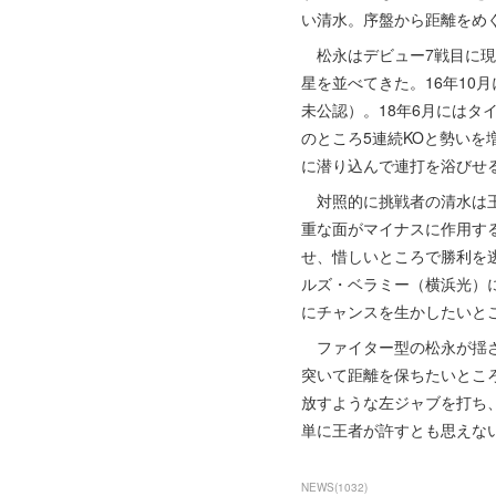
い清水。序盤から距離をめ
松永はデビュー7戦目に現
星を並べてきた。16年10
未公認）。18年6月にはタ
のところ5連続KOと勢いを
に潜り込んで連打を浴びせ
対照的に挑戦者の清水は王
重な面がマイナスに作用す
せ、惜しいところで勝利を
ルズ・ベラミー（横浜光）
にチャンスを生かしたいと
ファイター型の松永が揺さ
突いて距離を保ちたいとこ
放すような左ジャブを打ち
単に王者が許すとも思えな
NEWS
(
1032
)