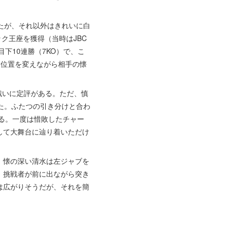
たが、それ以外はきれいに白
ク王座を獲得（当時はJBC
下10連勝（7KO）で、こ
ち位置を変えながら相手の懐
戦いに定評がある。ただ、慎
た。ふたつの引き分けと合わ
なる。一度は惜敗したチャー
して大舞台に辿り着いただけ
、懐の深い清水は左ジャブを
。挑戦者が前に出ながら突き
は広がりそうだが、それを簡