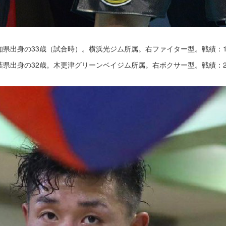
愛知県出身の33歳（試合時）。横浜光ジム所属。右ファイター型。戦績：17
千葉県出身の32歳。木更津グリーンベイジム所属。右ボクサー型。戦績：20