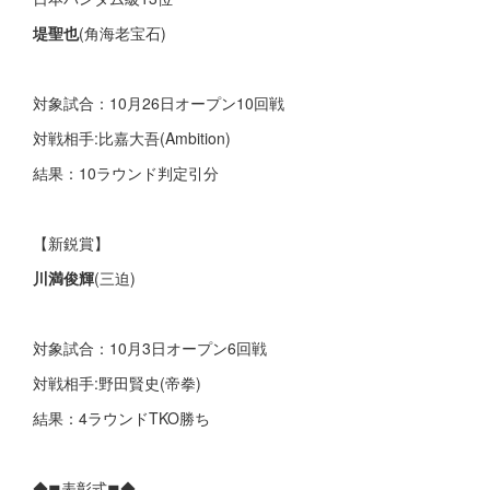
堤聖也
(角海老宝石)
対象試合：10月26日オープン10回戦
対戦相手:比嘉大吾(Ambition)
結果：10ラウンド判定引分
【新鋭賞】
川満俊輝
(三迫)
対象試合：10月3日オープン6回戦
対戦相手:野田賢史(帝拳)
結果：4ラウンドTKO勝ち
◆◼表彰式◼◆