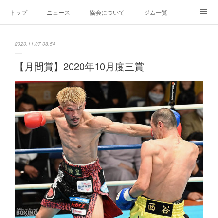
トップ
ニュース
協会について
ジム一覧
新人王戦
新規加盟ジム募集
お問い合わせ
2020.11.07 08:54
グッズ
【月間賞】2020年10月度三賞