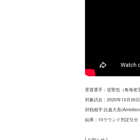
受賞選手：堤聖也（角海老
対象試合：2020年10月26
対戦相手:比嘉大吾(Ambition
結果：10ラウンド判定引分
[ お知らせ ]