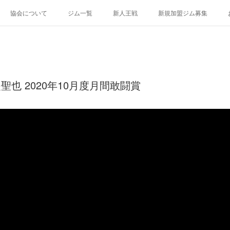
協会について
ジム一覧
新人王戦
新規加盟ジム募集
堤聖也 2020年10月度月間敢闘賞