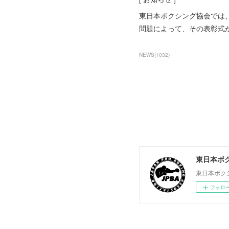
東日本ボクシング協会では
問題によって、その表彰式
NEWS
(
1032
)
東日本ボ
東日本ボク
フォロ