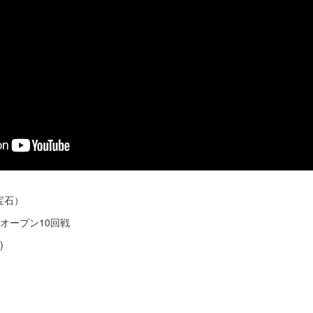
宝石）
日オープン10回戦
)