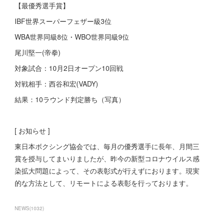
【最優秀選手賞】
IBF世界スーパーフェザー級3位
WBA世界同級8位・WBO世界同級9位
尾川堅一(帝拳)
対象試合：10月2日オープン10回戦
対戦相手：西谷和宏(VADY)
結果：10ラウンド判定勝ち（写真）
[ お知らせ ]
東日本ボクシング協会では、毎月の優秀選手に長年、月間三
賞を授与してまいりましたが、昨今の新型コロナウイルス感
染拡大問題によって、その表彰式が行えずにおります。現実
的な方法として、リモートによる表彰を行っております。
NEWS
(
1032
)