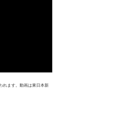
行われます。動画は東日本新