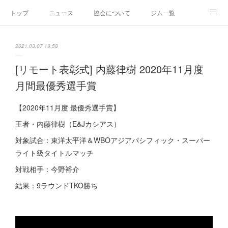
トップ
ニュース
協会について
ジム一覧
新人王戦
新規加盟ジム募集
お問い合わせ
2021.03.07 19:58
グッズ
[リモート表彰式] 内藤律樹 2020年11月度
月間最優秀選手賞
【2020年11月度 最優秀選手賞】
王者・内藤律樹（E&Jカシアス）
対象試合：東洋太平洋＆WBOアジアパシフィック・スーパー
ライト級タイトルマッチ
対戦相手：今野裕介
結果：9ラウンドTKO勝ち